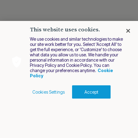
This website uses cookies.
We use cookies and similar technologies to make
our site work better for you. Select 'Accept All' to
get the full experience, or 'Customize' to choose
what data you allow us to use. We handle your
personal information in accordance with our
Privacy Policy and Cookie Policy. You can
change your preferences anytime.
Cookie
Policy
Cookies Settings
Accept
Cookies Policy
Terms of Use
Privacy Policy
2026 Nuvei. All rights reserved.