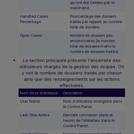
qui ont été traitées par le
marchand.
Handled Cases
Pourcentage des dossiers
Percentage
traités par rapport au nombre
total de dossiers.
Open Cases
Nombre de dossiers pas
encore traités (le nombre
total de dossiers moins le
nombre de dossiers traités).
La section principale présente l’ensemble des
utilisateurs chargés de la gestion des risques. On
y voit le nombre de dossiers traités par chacun
ainsi que des renseignements sur les actions
effectuées.
Nom de la statistique
Description
Hi there! How can I assist you today?
User Name
Nom d’utilisateur enregistré dans
Type a message below to start a
le Control Panel.
conversation.
Last Time Active
Dernière connexion (date et
heure) de l’utilisateur dans le
Control Panel.